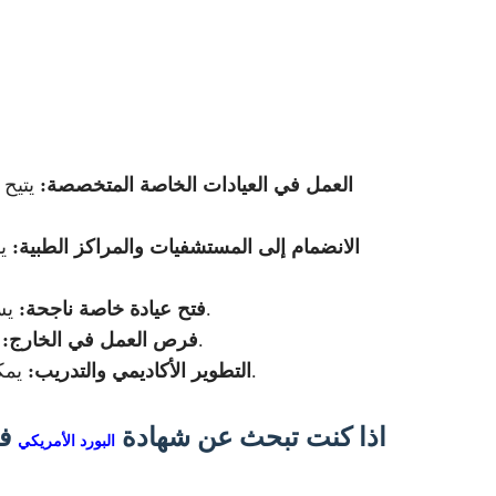
العمل في العيادات الخاصة المتخصصة:
يتيح
الانضمام إلى المستشفيات والمراكز الطبية:
ي
يساعد التأهيل المتقدم في بناء عيادة خاصة قوية تعتمد على مهارات جراحية احترافية وخدمات علاجية متقدمة.
فتح عيادة خاصة ناجحة:
تفتح الشهادة أبواب أفضل نسبيا للعمل أو استكمال التدريب في بعض الدول التي تقدر الشهادات التخصصية.
فرص العمل في الخارج:
يمكن التوجه إلى التدريس أو تدريب الأطباء الجدد أو العمل في برامج تعليمية متخصصة داخل المجال الجراحي.
التطوير الأكاديمي والتدريب:
اذا كنت تبحث عن شهادة
في
البورد الأمريكي