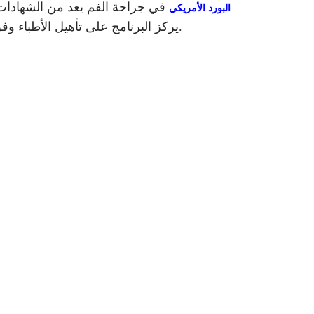
في جراحة الفم يعد من الشهادات ا
البورد الأمريكي
يركز البرنامج على تأهيل الأطباء وفق معايير دقيقة في التشخيص والجراحة والعلاج وهذا يفتح لهم آفاق أوسع للعمل والتميز في هذا التخصص الدقيق.