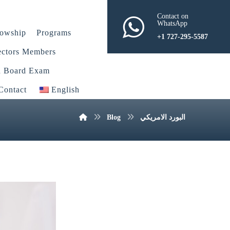
Contact on
WhatsApp
lowship
Programs
+1 727-295-5587
ectors Members
n Board Exam
Contact
English
البورد الامريكي
Blog