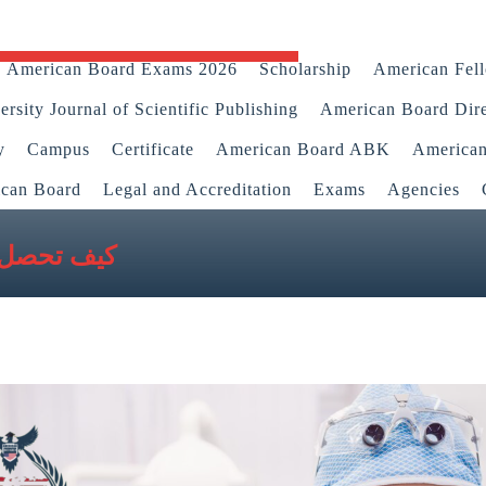
American Board Exams 2026
Scholarship
American Fel
rsity Journal of Scientific Publishing
American Board Dir
y
Campus
Certificate
American Board ABK
America
ican Board
Legal and Accreditation
Exams
Agencies
كيف تحصل ع