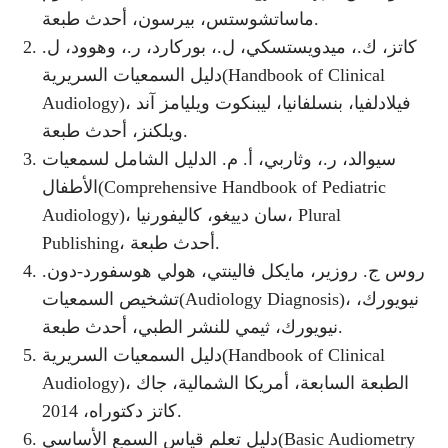
ماساتشوستس، بيرسون، أحدث طبعة.
كاتز، ك.، ميدويستسكي، ل.، بوركارد، ر.، وهوود، ل.
دليل السمعيات السريرية(Handbook of Clinical
Audiology)، فيلادلفيا، بنسلفانيا، ليبنكوت ويليامز آند
ويلكنز، أحدث طبعة.
سيوالد، ر.، وثاربي، أ. م. الدليل الشامل لسمعيات
الأطفال(Comprehensive Handbook of Pediatric
Audiology)، سان دييغو، كاليفورنيا، Plural
Publishing، أحدث طبعة.
روس ج. روزير، مايكل فالينتي، هولي هوسفورد-دون.
تشخيص السمعيات(Audiology Diagnosis)، نيويورك،
نيويورك، ثيمي للنشر الطبي، أحدث طبعة.
دليل السمعيات السريرية(Handbook of Clinical
Audiology)، الطبعة السابعة، أمريكا الشمالية، جاك
كاتز دكتوراه، 2014.
دليل تعلم قياس السمع الأساسي(Basic Audiometry