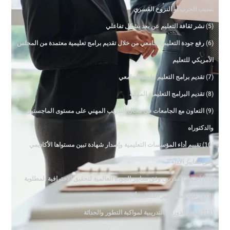
بسبب الحرب أو النزوح القسري
(5) نشر ثقافة التعليم عن بعد بشكل تفاعلي
(6) رفع جودة التعليم الجامعي من خلال تقديم برامج تعليمية معتمدة من المجلس
الأمريكي للتعليم
(7) تقديم برامج التعليم ما بعد الجامعي
(8) تقديم البرامج التعليمية المهنية
(9) التعاون مع الجامعات في مجال التدريب المهني على مستوى الماجستير
والدكتوراه
(10) تقييم أداء المؤسسات التعليمية وإصدار شهادة تبين مستواها الأكاديمي
وفق معايير الأداء
(11) اعتماد المدربين وفق معايير الجودة العالمية لتحقيق الاحترافية المطلوبة
(12) رعاية المهن غير المنظمة أكاديميا
(13) تقديم الدورات التدريبية لمواكبة التطور والحداثة