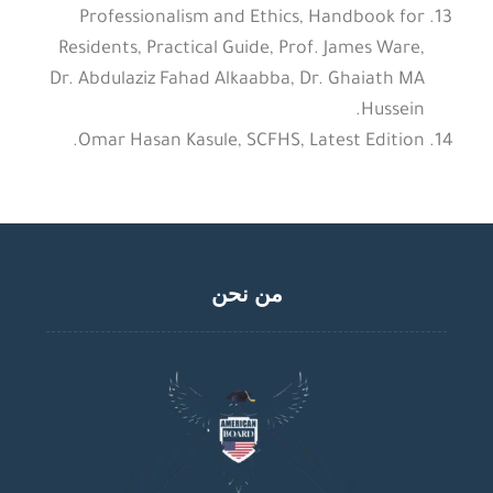
Professionalism and Ethics, Handbook for
Residents, Practical Guide, Prof. James Ware,
Dr. Abdulaziz Fahad Alkaabba, Dr. Ghaiath MA
Hussein.
Omar Hasan Kasule, SCFHS, Latest Edition.
من نحن