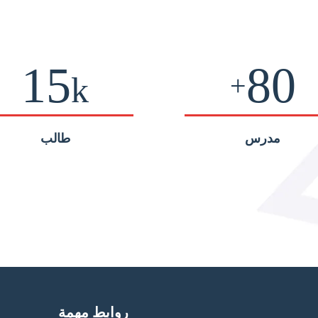
15
80
+
k
مدرس
طالب
روابط مهمة