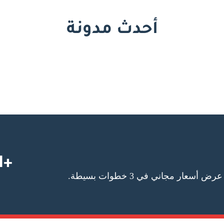
أحدث مدونة
+1 727-295-5587
عار مجاني في 3 خطوات بسيطة.