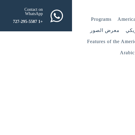
Contact on
WhatsApp
Programs
America
+1 727-295-5587
يكي
معرض الصور
Features of the Amer
Arabic