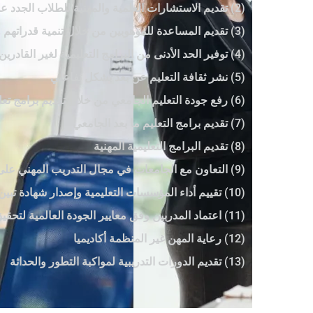
(2) تقديم الاستشارات العلمية والمهنية للطلاب الجدد على سوق العمل
(3) تقديم المساعدة للموهوبين من خلال تنمية قدراتهم وتنمية مهاراتهم
(4) توفير الحد الأدنى من البرامج التعليمية لغير القادرين على مواصلة تعليمهم بسبب الحرب أو النزوح القسري
(5) نشر ثقافة التعليم عن بعد بشكل تفاعلي
(6) رفع جودة التعليم الجامعي من خلال تقديم برامج تعليمية معتمدة من المجلس الأمريكي للتعليم
(7) تقديم برامج التعليم ما بعد الجامعي
(8) تقديم البرامج التعليمية المهنية
(9) التعاون مع الجامعات في مجال التدريب المهني على مستوى الماجستير والدكتوراه
(10) تقييم أداء المؤسسات التعليمية وإصدار شهادة تبين مستواها الأكاديمي وفق معايير الأداء
(11) اعتماد المدربين وفق معايير الجودة العالمية لتحقيق الاحترافية المطلوبة
(12) رعاية المهن غير المنظمة أكاديميا
(13) تقديم الدورات التدريبية لمواكبة التطور والحداثة