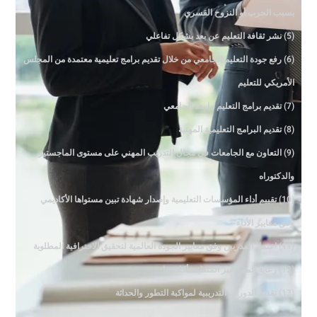
بسبب الحرب أو النزوح القسري
(5) نشر ثقافة التعليم عن بعد بشكل تفاعلي
(6) رفع جودة التعليم الجامعي من خلال تقديم برامج تعليمية معتمدة من المجلس
الأمريكي للتعليم
(7) تقديم برامج التعليم ما بعد الجامعي
(8) تقديم البرامج التعليمية المهنية
(9) التعاون مع الجامعات في مجال التدريب المهني على مستوى الماجستير
والدكتوراه
(10) تقييم أداء المؤسسات التعليمية وإصدار شهادة تبين مستواها الأكاديمي
وفق معايير الأداء
(11) اعتماد المدربين وفق معايير الجودة العالمية لتحقيق الاحترافية المطلوبة
(12) رعاية المهن غير المنظمة أكاديميا
(13) تقديم الدورات التدريبية لمواكبة التطور والحداثة