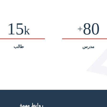
15
80
+
k
مدرس
طالب
روابط مهمة