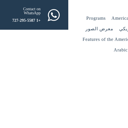
Contact on
WhatsApp
Programs
America
+1 727-295-5587
يكي
معرض الصور
Features of the Amer
Arabic