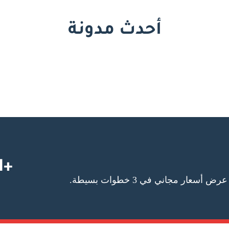
أحدث مدونة
+1 727-295-5587
عار مجاني في 3 خطوات بسيطة.