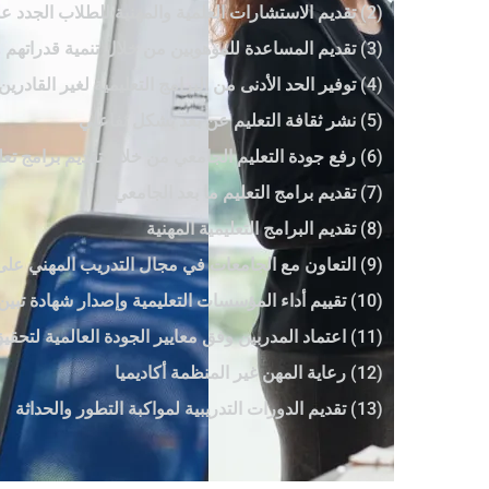
(2) تقديم الاستشارات العلمية والمهنية للطلاب الجدد على سوق العمل
(3) تقديم المساعدة للموهوبين من خلال تنمية قدراتهم وتنمية مهاراتهم
(4) توفير الحد الأدنى من البرامج التعليمية لغير القادرين على مواصلة تعليمهم بسبب الحرب أو النزوح القسري
(5) نشر ثقافة التعليم عن بعد بشكل تفاعلي
(6) رفع جودة التعليم الجامعي من خلال تقديم برامج تعليمية معتمدة من المجلس الأمريكي للتعليم
(7) تقديم برامج التعليم ما بعد الجامعي
(8) تقديم البرامج التعليمية المهنية
(9) التعاون مع الجامعات في مجال التدريب المهني على مستوى الماجستير والدكتوراه
(10) تقييم أداء المؤسسات التعليمية وإصدار شهادة تبين مستواها الأكاديمي وفق معايير الأداء
(11) اعتماد المدربين وفق معايير الجودة العالمية لتحقيق الاحترافية المطلوبة
(12) رعاية المهن غير المنظمة أكاديميا
(13) تقديم الدورات التدريبية لمواكبة التطور والحداثة