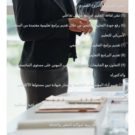
بسبب الحرب أو النزوح القسري
(5) نشر ثقافة التعليم عن بعد بشكل تفاعلي
(6) رفع جودة التعليم الجامعي من خلال تقديم برامج تعليمية معتمدة من المجلس
الأمريكي للتعليم
(7) تقديم برامج التعليم ما بعد الجامعي
(8) تقديم البرامج التعليمية المهنية
(9) التعاون مع الجامعات في مجال التدريب المهني على مستوى الماجستير
والدكتوراه
(10) تقييم أداء المؤسسات التعليمية وإصدار شهادة تبين مستواها الأكاديمي
وفق معايير الأداء
(11) اعتماد المدربين وفق معايير الجودة العالمية لتحقيق الاحترافية المطلوبة
(12) رعاية المهن غير المنظمة أكاديميا
(13) تقديم الدورات التدريبية لمواكبة التطور والحداثة