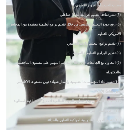
بسبب الحرب أو النزوح القسري
(5) نشر ثقافة التعليم عن بعد بشكل تفاعلي
(6) رفع جودة التعليم الجامعي من خلال تقديم برامج تعليمية معتمدة من المجلس
الأمريكي للتعليم
(7) تقديم برامج التعليم ما بعد الجامعي
(8) تقديم البرامج التعليمية المهنية
(9) التعاون مع الجامعات في مجال التدريب المهني على مستوى الماجستير
والدكتوراه
(10) تقييم أداء المؤسسات التعليمية وإصدار شهادة تبين مستواها الأكاديمي
وفق معايير الأداء
(11) اعتماد المدربين وفق معايير الجودة العالمية لتحقيق الاحترافية المطلوبة
(12) رعاية المهن غير المنظمة أكاديميا
(13) تقديم الدورات التدريبية لمواكبة التطور والحداثة