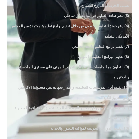
بسبب الحرب أو النزوح القسري
(5) نشر ثقافة التعليم عن بعد بشكل تفاعلي
(6) رفع جودة التعليم الجامعي من خلال تقديم برامج تعليمية معتمدة من المجلس
الأمريكي للتعليم
(7) تقديم برامج التعليم ما بعد الجامعي
(8) تقديم البرامج التعليمية المهنية
(9) التعاون مع الجامعات في مجال التدريب المهني على مستوى الماجستير
والدكتوراه
(10) تقييم أداء المؤسسات التعليمية وإصدار شهادة تبين مستواها الأكاديمي
وفق معايير الأداء
(11) اعتماد المدربين وفق معايير الجودة العالمية لتحقيق الاحترافية المطلوبة
(12) رعاية المهن غير المنظمة أكاديميا
(13) تقديم الدورات التدريبية لمواكبة التطور والحداثة