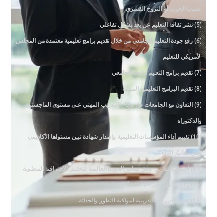
بسبب الحرب أو النزوح القسري
(5) نشر ثقافة التعليم عن بعد بشكل تفاعلي
(6) رفع جودة التعليم الجامعي من خلال تقديم برامج تعليمية معتمدة من المجلس
الأمريكي للتعليم
(7) تقديم برامج التعليم ما بعد الجامعي
(8) تقديم البرامج التعليمية المهنية
(9) التعاون مع الجامعات في مجال التدريب المهني على مستوى الماجستير
والدكتوراه
(10) تقييم أداء المؤسسات التعليمية وإصدار شهادة تبين مستواها الأكاديمي
وفق معايير الأداء
(11) اعتماد المدربين وفق معايير الجودة العالمية لتحقيق الاحترافية المطلوبة
(12) رعاية المهن غير المنظمة أكاديميا
(13) تقديم الدورات التدريبية لمواكبة التطور والحداثة