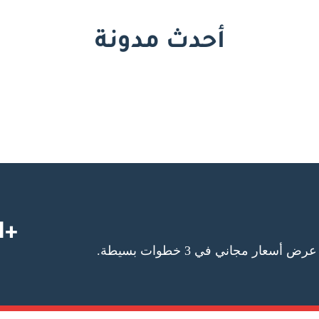
أحدث مدونة
+1 727-295-5587
عار مجاني في 3 خطوات بسيطة.