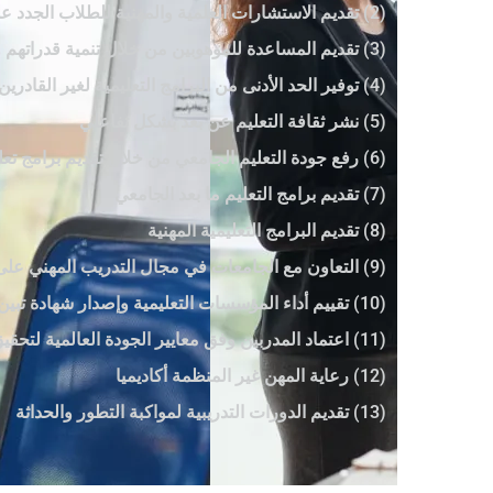
(2) تقديم الاستشارات العلمية والمهنية للطلاب الجدد على سوق العمل
(3) تقديم المساعدة للموهوبين من خلال تنمية قدراتهم وتنمية مهاراتهم
(4) توفير الحد الأدنى من البرامج التعليمية لغير القادرين على مواصلة تعليمهم بسبب الحرب أو النزوح القسري
(5) نشر ثقافة التعليم عن بعد بشكل تفاعلي
(6) رفع جودة التعليم الجامعي من خلال تقديم برامج تعليمية معتمدة من المجلس الأمريكي للتعليم
(7) تقديم برامج التعليم ما بعد الجامعي
(8) تقديم البرامج التعليمية المهنية
(9) التعاون مع الجامعات في مجال التدريب المهني على مستوى الماجستير والدكتوراه
(10) تقييم أداء المؤسسات التعليمية وإصدار شهادة تبين مستواها الأكاديمي وفق معايير الأداء
(11) اعتماد المدربين وفق معايير الجودة العالمية لتحقيق الاحترافية المطلوبة
(12) رعاية المهن غير المنظمة أكاديميا
(13) تقديم الدورات التدريبية لمواكبة التطور والحداثة