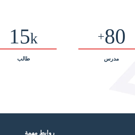
15
80
+
k
مدرس
طالب
روابط مهمة