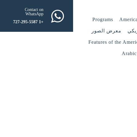
Contact on
WhatsApp
Programs
America
+1 727-295-5587
يكي
معرض الصور
Features of the Amer
Arabic