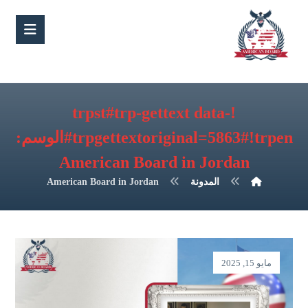
!trpst#trp-gettext data-
trpgettextoriginal=5863#!trpen#الوسم:
American Board in Jordan
المدونة
American Board in Jordan
مايو 15, 2025