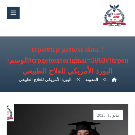
!trpst#trp-gettext data-
trpgettextoriginal=5863#!trpen#الوسم:
البورد الأمريكي للعلاج الطبيعي
المدونة
البورد الأمريكي للعلاج الطبيعي
مايو 15, 2025