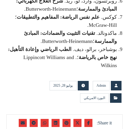
روبرتسون، وارد، لو، ريد.
شرح العلاج الكهربائي:
المبادئ والممارسة
؛Butterworth-Heinemann.
كوكس.
علم نفس الرياضة: المفاهيم والتطبيقات
؛
McGraw-Hill.
ماكدونالد.
تقنيات التثبيت والضمادات: المبادئ
والممارسة
؛Butterworth-Heinemann.
بوشباخر، برالو، ديف.
الطب الرياضي وإعادة التأهيل:
نهج خاص بالرياضة
؛. Lippincott Williams and
Wilkins
Admin
يوليو 28, 2025
البورد الامريكي