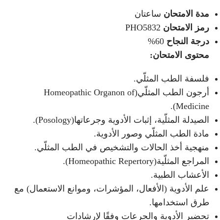
مدة الامتحان
ساعتان
رمز الامتحان
PHO5832
درجة النجاح
60%
محتوى الامتحان
:
فلسفة الطب المثلّي.
أرجون الطب المثلّي(Homeopathic Organon of
Medicine).
الصيدلة المثلّية، إثبات الأدوية وجرعاتها(Posology).
مادة الطب المثلّي وصور الأدوية.
منهجية أخذ الحالات والتشخيص في الطب المثلّي.
المراجع المثلّية(Homeopathic Repertory).
الأعشاب الطبية.
علم الأدوية (الأفعال، المؤشرات، وموانع الاستعمال) مع
طرق استخدامها.
تحضير الأدوية والجرعات وفقًا لإرشادات