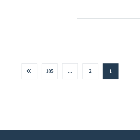
185
…
2
1