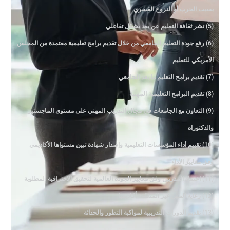
بسبب الحرب أو النزوح القسري
(5) نشر ثقافة التعليم عن بعد بشكل تفاعلي
(6) رفع جودة التعليم الجامعي من خلال تقديم برامج تعليمية معتمدة من المجلس
الأمريكي للتعليم
(7) تقديم برامج التعليم ما بعد الجامعي
(8) تقديم البرامج التعليمية المهنية
(9) التعاون مع الجامعات في مجال التدريب المهني على مستوى الماجستير
والدكتوراه
(10) تقييم أداء المؤسسات التعليمية وإصدار شهادة تبين مستواها الأكاديمي
وفق معايير الأداء
(11) اعتماد المدربين وفق معايير الجودة العالمية لتحقيق الاحترافية المطلوبة
(12) رعاية المهن غير المنظمة أكاديميا
(13) تقديم الدورات التدريبية لمواكبة التطور والحداثة