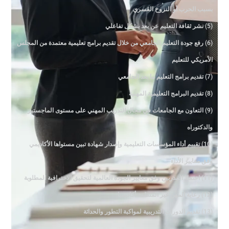
بسبب الحرب أو النزوح القسري
(5) نشر ثقافة التعليم عن بعد بشكل تفاعلي
(6) رفع جودة التعليم الجامعي من خلال تقديم برامج تعليمية معتمدة من المجلس
الأمريكي للتعليم
(7) تقديم برامج التعليم ما بعد الجامعي
(8) تقديم البرامج التعليمية المهنية
(9) التعاون مع الجامعات في مجال التدريب المهني على مستوى الماجستير
والدكتوراه
(10) تقييم أداء المؤسسات التعليمية وإصدار شهادة تبين مستواها الأكاديمي
وفق معايير الأداء
(11) اعتماد المدربين وفق معايير الجودة العالمية لتحقيق الاحترافية المطلوبة
(12) رعاية المهن غير المنظمة أكاديميا
(13) تقديم الدورات التدريبية لمواكبة التطور والحداثة