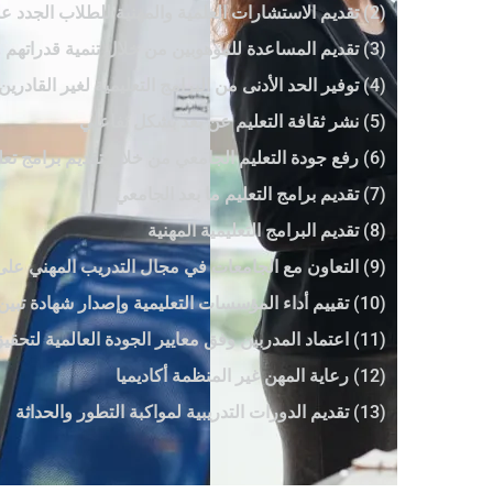
(2) تقديم الاستشارات العلمية والمهنية للطلاب الجدد على سوق العمل
(3) تقديم المساعدة للموهوبين من خلال تنمية قدراتهم وتنمية مهاراتهم
(4) توفير الحد الأدنى من البرامج التعليمية لغير القادرين على مواصلة تعليمهم بسبب الحرب أو النزوح القسري
(5) نشر ثقافة التعليم عن بعد بشكل تفاعلي
(6) رفع جودة التعليم الجامعي من خلال تقديم برامج تعليمية معتمدة من المجلس الأمريكي للتعليم
(7) تقديم برامج التعليم ما بعد الجامعي
(8) تقديم البرامج التعليمية المهنية
(9) التعاون مع الجامعات في مجال التدريب المهني على مستوى الماجستير والدكتوراه
(10) تقييم أداء المؤسسات التعليمية وإصدار شهادة تبين مستواها الأكاديمي وفق معايير الأداء
(11) اعتماد المدربين وفق معايير الجودة العالمية لتحقيق الاحترافية المطلوبة
(12) رعاية المهن غير المنظمة أكاديميا
(13) تقديم الدورات التدريبية لمواكبة التطور والحداثة