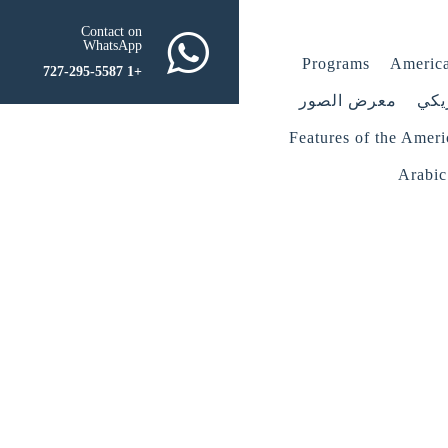
Contact on
WhatsApp
Programs
America
+1 727-295-5587
يكي
معرض الصور
Features of the Amer
Arabic