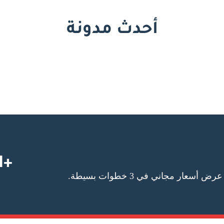
أحدث مدونة
+1 727-295-5587
عار مجاني في 3 خطوات بسيطة.