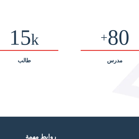
15
80
+
k
مدرس
طالب
روابط مهمة