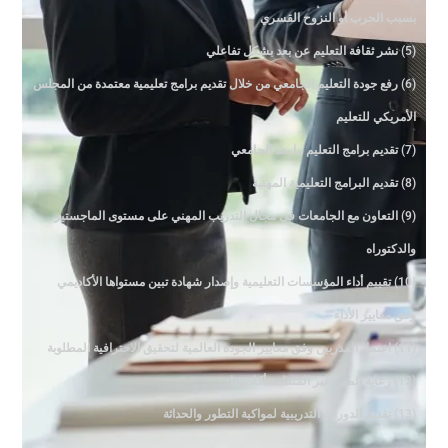
بسبب الحرب أو النزوح القسري
(5) نشر ثقافة التعليم عن بعد بشكل تفاعلي
(6) رفع جودة التعليم الجامعي من خلال تقديم برامج تعليمية معتمدة من المجلس
الأمريكي للتعليم
(7) تقديم برامج التعليم ما بعد الجامعي
(8) تقديم البرامج التعليمية المهنية
(9) التعاون مع الجامعات في مجال التدريب المهني على مستوى الماجستير
والدكتوراه
(10) تقييم أداء المؤسسات التعليمية وإصدار شهادة تبين مستواها الأكاديمي
وفق معايير الأداء
(11) اعتماد المدربين وفق معايير الجودة العالمية لتحقيق الاحترافية المطلوبة
(12) رعاية المهن غير المنظمة أكاديميا
(13) تقديم الدورات التدريبية لمواكبة التطور والحداثة