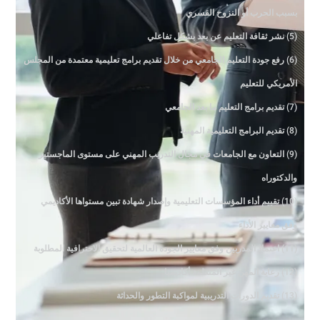
بسبب الحرب أو النزوح القسري
(5) نشر ثقافة التعليم عن بعد بشكل تفاعلي
(6) رفع جودة التعليم الجامعي من خلال تقديم برامج تعليمية معتمدة من المجلس
الأمريكي للتعليم
(7) تقديم برامج التعليم ما بعد الجامعي
(8) تقديم البرامج التعليمية المهنية
(9) التعاون مع الجامعات في مجال التدريب المهني على مستوى الماجستير
والدكتوراه
(10) تقييم أداء المؤسسات التعليمية وإصدار شهادة تبين مستواها الأكاديمي
وفق معايير الأداء
(11) اعتماد المدربين وفق معايير الجودة العالمية لتحقيق الاحترافية المطلوبة
(12) رعاية المهن غير المنظمة أكاديميا
(13) تقديم الدورات التدريبية لمواكبة التطور والحداثة